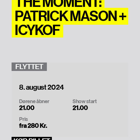
THE MOMENT:
PATRICK MASON +
ICYKOF
FLYTTET
8. august 2024
Dørene åbner
Show start
21.00
21.00
Pris
fra 280 Kr.