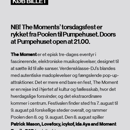
KØB BILLET
NB! The Moments’ torsdagsfest er
rykket fra Poolen til Pumpehuset. Doors
at Pumpehuset open at 21.00.
The Moment
er et episk tre-dages eventyr i
fascinerende, elektroniske musikoplevelser, designet til
at sætte ild til alle sanser. Verdensklasse-DJ’s blandes
med autentiske madoplevelser og fængslende pop-up-
attraktioner. Det er mere end bare en fest, The Moment
er en rejse ind i hjertet af kultur og fællesskab, hvor det
hverdagslige forsvinder, og det ekstraordinære
kommer i centrum. Festivalen finder sted fra 7. august til
9. august på forskellige steder overalt, og rammer
Poolen den 8. og 9. august. Den 8. august spiller
Patrick Mason, Lovefoxy, icykof, Ida Aya and Moment