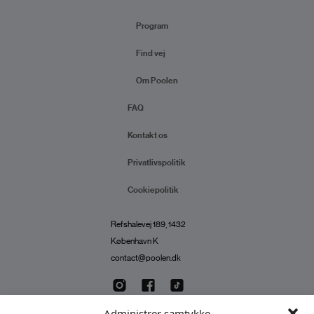
Program
Find vej
Om Poolen
FAQ
Kontakt os
Privatlivspolitik
Cookiepolitik
Refshalevej 189, 1432
København K
contact@poolen.dk
Administrer samtykke