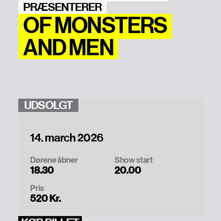
PRÆSENTERER
OF MONSTERS
AND MEN
UDSOLGT
14. march 2026
Dørene åbner
Show start
18.30
20.00
Pris
520 Kr.