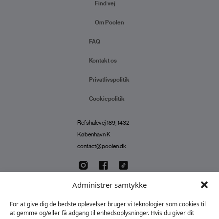
Find vej
Om Poolen
FAQ
Kontakt os
Privatlivspolitik
Cookiepolitik
Refshalevej 189, 1432
København K
contact@poolen.dk
Administrer samtykke
For at give dig de bedste oplevelser bruger vi teknologier som cookies til
© Copyright Poolen, 2023
at gemme og/eller få adgang til enhedsoplysninger. Hvis du giver dit