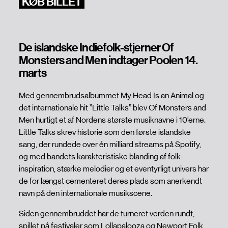
KØB BILLET
De islandske Indiefolk-stjerner Of
Monsters and Men indtager Poolen 14.
marts
Med gennembrudsalbummet My Head Is an Animal og
det internationale hit ”Little Talks” blev Of Monsters and
Men hurtigt et af Nordens største musiknavne i 10’erne.
Little Talks skrev historie som den første islandske
sang, der rundede over én milliard streams på Spotify,
og med bandets karakteristiske blanding af folk-
inspiration, stærke melodier og et eventyrligt univers har
de for længst cementeret deres plads som anerkendt
navn på den internationale musikscene.
Siden gennembruddet har de turneret verden rundt,
spillet på festivaler som Lollapalooza og Newport Folk