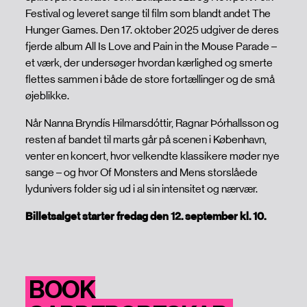
Festival og leveret sange til film som blandt andet The
Hunger Games. Den 17. oktober 2025 udgiver de deres
fjerde album All Is Love and Pain in the Mouse Parade –
et værk, der undersøger hvordan kærlighed og smerte
flettes sammen i både de store fortællinger og de små
øjeblikke.
Når Nanna Bryndís Hilmarsdóttir, Ragnar Þórhallsson og
resten af bandet til marts går på scenen i København,
venter en koncert, hvor velkendte klassikere møder nye
sange – og hvor Of Monsters and Mens storslåede
lydunivers folder sig ud i al sin intensitet og nærvær.
Billetsalget starter fredag den 12. september kl. 10.
BOOK